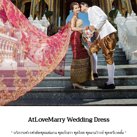
AtLoveMarry Wedding Dress
" บริการเช่า/เช่าตัดชุดแต่งงาน ชุดเจ้าสาว ชุดไทย ชุดงานวิวาห์ ชุดพรีเวดดิ้ง "