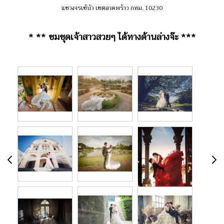
แขวงจรเข้บัว เขตลาดพร้าว กทม. 10230
* ** ชมชุดเจ้าสาวสวยๆ ได้ทางด้านล่างจ๊ะ ***